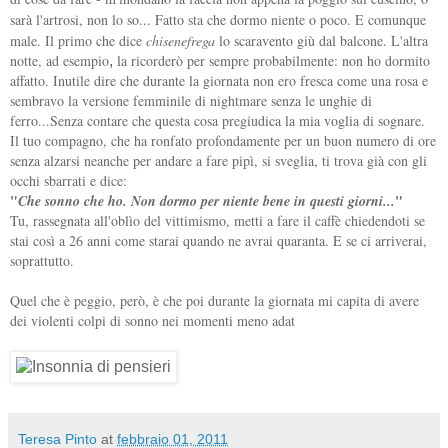
sarà l'artrosi, non lo so... Fatto sta che dormo niente o poco. E comunque
male. Il primo che dice
chisenefrega
lo scaravento giù dal balcone.
L'altra
notte, ad esempio
la ricorderò per sempre probabilmente: non ho dormito
,
affatto. Inutile dire che durante la giornata non ero fresca come una rosa e
sembravo la versione femminile di nightmare senza le unghie di
ferro...Senza contare che questa cosa pregiudica la mia voglia di sognare.
Il tuo compagno, che ha ronfato profondamente per un buon numero di ore
senza alzarsi neanche per andare a fare pipì, si sveglia, ti trova già con gli
occhi sbarrati e dice:
"
"
Che sonno che ho. Non dormo per niente bene in questi giorni...
Tu, rassegnata all'oblìo del vittimismo, metti a fare il caffè chiedendoti se
stai così a 26 anni come starai quando ne avrai quaranta. E se ci arriverai,
soprattutto.
Quel che è peggio, però, è che poi durante la giornata mi capita di avere
dei violenti colpi di sonno nei momenti meno adat
Teresa Pinto
at
febbraio 01, 2011