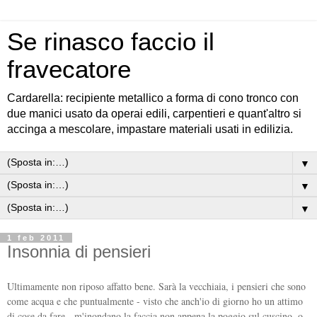
Se rinasco faccio il
fravecatore
Cardarella: recipiente metallico a forma di cono tronco con
due manici usato da operai edili, carpentieri e quant'altro si
accinga a mescolare, impastare materiali usati in edilizia.
▼
▼
▼
1 feb 2011
Insonnia di pensieri
Ultimamente non riposo affatto bene. Sarà la vecchiaia, i pensieri che sono
come acqua e che puntualmente - visto che anch'io di giorno ho un attimo
di cose da fare - m'inondano la faccia non appena la poggio sul cuscino, o