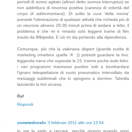
periodi di sonno agitato (altresì detto sonnus interruptus) se
non addirittura di insonnia positiva (carenza di volontà del
corpo di addormentarsi). Di solito la cura 'della nonna'
prevede l'eliminazione di qualsiasi attività che richieda più di
un neurone almeno 20-30 minuti prima di andare a letto; il
problema è che mi è rimasto solo leggere trame di film
insulsi da Wikipedia. E ciò mi sta portando alla dipendenza.
Comunque, più che la valeriana dispert (grande scelta di
marketing omettere quella 'A' :)) potresti guardare la tivù:
leggenda narra che superate le 23, tranne poche isole felici,
i vari programmi trasmessi puntino tutti a bombardare
l'ignaro telespettatore di vuoto pneumatico intervallato da
messaggi subliminali che lo spingono a dormire. Talvolta
lasciando la tivù accesa.
Raf
Rispondi
commediorafo
3 febbraio 2011 alle ore 13:54
Io me la vado a cercare, perchè proprio quando sono