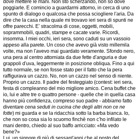
dove mettere le mani. Non sto scherzando, non so dove
poggiarle. E comincio a guardarmi attorno, in cerca di uno
spunto di dialogo o qualcosa che possa sciogliere l'aria. Da
dire che la casa nella quale mi trovavo ieri sera di spunti ne
offre parecchi. E' stracolma di cose, oggetti, mobili,
soprammobili, quadri, stampe e cacate varie. Ricordi,
insomma. I miei occhi, ieri sera, sono caduti su un vassoio
appeso alla parete. Un coso che avevo già visto millemila
volte, ma non l'avevo mai guardato veramente. Sfondo nero,
una pera al centro attorniata da due fette d'anguria e due
grappoli d'uva, leggermente in posizione obliqua. Fino a qui
tutto normale, se non fosse stato per il fatto che la pera
raffigurava un cazzo. No, non un cazzo nel senso di niente.
Proprio un cazzo. Il padre del festeggiato (contest: ieri sera,
festa di compleanno del mio migliore amico. Cena buffet che
io, lui e altre tre o quattro persone - quelle che in quella casa
hanno più confidenza, compreso suo padre - abbiamo fatto
diventare
cena seduti in cucina che degli altri non ce ne
fotte
) mi guarda e se la ridacchia sotto la barba bianca. Io,
che non so cosa sia lo scuorno finchè non c'ho infilato le
mani dentro, chiedo al suo baffo arricciato: «Ma vedo
bene?»
Lui, un signore di più di sessant'anni che al posto del