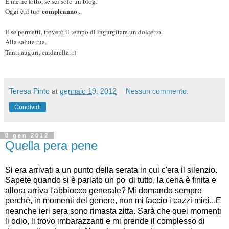
E me ne fotto, se sei solo un blog.
compleanno
Oggi è il tuo
...
E se permetti, troverò il tempo di ingurgitare un dolcetto.
Alla salute tua.
Tanti auguri, cardarella. :)
Teresa Pinto
at
gennaio 19, 2012
Nessun commento:
Condividi
8 gen 2012
Quella pera pene
Si era arrivati a un punto della serata in cui c'era il silenzio.
Sapete quando si è parlato un po' di tutto, la cena è finita e
allora arriva l'abbiocco generale? Mi domando sempre
perché, in momenti del genere, non mi faccio i cazzi miei...E
neanche ieri sera sono rimasta zitta. Sarà che quei momenti
li odio, li trovo imbarazzanti e mi prende il complesso di