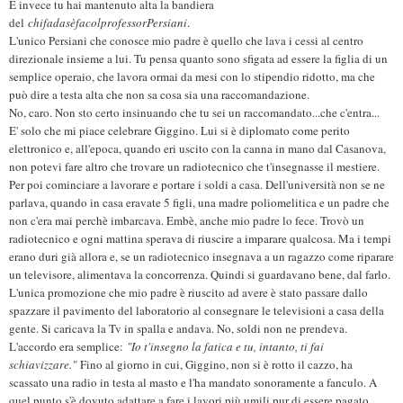
E invece tu hai mantenuto alta la bandiera
del
chifadasèfacolprofessorPersiani
.
L'unico Persiani che conosce mio padre è quello che lava i cessi al centro
direzionale insieme a lui. Tu pensa quanto sono sfigata ad essere la figlia di un
semplice operaio, che lavora ormai da mesi con lo stipendio ridotto, ma che
può dire a testa alta che non sa cosa sia una raccomandazione.
No, caro. Non sto certo insinuando che tu sei un raccomandato...che c'entra...
E' solo che mi piace celebrare Giggino. Lui si è diplomato come perito
elettronico e, all'epoca, quando eri uscito con la canna in mano dal Casanova,
non potevi fare altro che trovare un radiotecnico che t'insegnasse il mestiere.
Per poi cominciare a lavorare e portare i soldi a casa. Dell'università non se ne
parlava, quando in casa eravate 5 figli, una madre poliomelitica e un padre che
non c'era mai perchè imbarcava. Embè, anche mio padre lo fece. Trovò un
radiotecnico e ogni mattina sperava di riuscire a imparare qualcosa. Ma i tempi
erano duri già allora e, se un radiotecnico insegnava a un ragazzo come riparare
un televisore, alimentava la concorrenza. Quindi si guardavano bene, dal farlo.
L'unica promozione che mio padre è riuscito ad avere è stato passare dallo
spazzare il pavimento del laboratorio al consegnare le televisioni a casa della
gente. Si caricava la Tv in spalla e andava. No, soldi non ne prendeva.
L'accordo era semplice:
"Io t'insegno la fatica e tu, intanto, ti fai
schiavizzare."
Fino al giorno in cui, Giggino, non si è rotto il cazzo, ha
scassato una radio in testa al masto e l'ha mandato sonoramente a fanculo. A
quel punto s'è dovuto adattare a fare i lavori più umili pur di essere pagato.