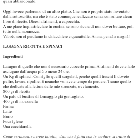
quasi abbandonato.
Oggi invece parleremo di un altro piatto. Che non è proprio stato inventato
dalla sottoscritta, ma che è stato comunque realizzato senza consultare alcun
libro di ricette. Dicesi altrimenti, a capocchia.
A me piace impiastricciare in cucina, se sono sicura di non dover buttare, poi,
tutto nella monnezza.
Vabbè, non ci perdiamo in chiacchiere e quarattelle. Amma penzà a magnà!
LASAGNA RICOTTA E SPINACI
Ingredienti
Lasagne di quelle che non è necessario cuocerle prima. Altrimenti dovete farle
asciugare dall'acqua più o meno 24 ore.
Un Kg di spinaci. Consiglio quelli surgelati, perché quelli freschi li dovete
pulire, lavare, ripulire. E neanche voi avete tempo da perdere. Tranne quello
che dedicate alla lettura delle mie stronzate, ovviamente.
800 gr di ricotta
Un paio di bustine di formaggio già grattugiato.
400 gr di mozzarella
Farina
Latte
Burro
Poca igiene
Una cucchiarella
Come certamente avrete intuito, visto che è fatta con le verdure, si tratta di