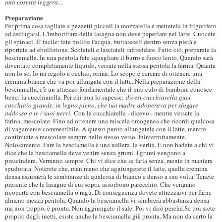
una cosetta leggera...
Preparazione
Per prima cosa tagliate a pezzetti piccoli la mozzarella e mettetela in frigorifero
ad asciugarsi. L'imbottitura della lasagna non deve paperiare nel latte. Cuocete
gli spinaci. E' facile: fate bollire l'acqua, buttateceli dentro senza pietà e
riportate ad ebollizione. Scolateli e lasciateli raffreddare. Fatto ciò, preparate la
besciamella. In una pentola fate squagliare il burro a fuoco lento. Quando sarà
diventato completamente liquido, versate nella stessa pentola la farina. Quanta
non lo so. Io mi regolo a occhio, ormai. Lo scopo è cercare di ottenere una
cremina bianca che va poi allungata con il latte. Nella preparazione della
besciamella, c'è un attrezzo fondamentale che il mio culo di bambina conosce
bene: la cucchiarella. Per chi non lo sapesse:
dicesi cucchiarella quel
cucchiaio grande, in legno pieno, che tua madre adoperava per sfogare
addosso a te i suoi nervi.
Con la cucchiarella - dicevo - mentre versate la
farina, mescolate. Fino ad ottenere una miscela omogenea che ricordi qualcosa
di vagamente commestibile. A questo punto allungatela con il latte, mentre
continuate a mescolare sempre nello stesso verso. Ininterrottamente.
Noiosamente. Fare la besciamella è una uallera, la verità. E non badate a chi vi
dice che la besciamella deve venire senza grumi. I grumi vengono a
prescindere. Verranno sempre. Chi vi dice che sa farla senza, mente in maniera
spudorata. Noterete che, man mano che aggiungerete il latte, quella cremina
densa assumerà le sembianze di qualcosa di bianco e denso a sua volta. Tenete
presente che le lasagne di cui sopra, assorbono parecchio. Che vengano
ricoperte con besciamella o ragù. Di conseguenza dovete attrezzarvi per farne
almeno mezza pentola. Quando la besciamella vi sembrerà abbastanza densa
ma non troppo, è pronta. Non aggiungete il sale. Poi vi dirò perché.Se poi siete
proprio degli inetti, esiste anche la besciamella già pronta. Ma non da certo la