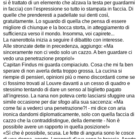
si è trattato di un elemento che alzava la testa per guardarmi
in faccia) con l'espressione so tutto io stampata in faccia. Di
quelle che prenderesti a padellate sui denti così,
gratuitamente. Lo sguardo di quella che pensa di essere
migliore di chiunque e la bocca storta, in atteggiamento di
sufficienza verso il mondo. Insomma, voi capirete...
La nanerottola inizia a seguire il dibattito con interesse.
Alle stronzate dette in precedenza, aggiungo: «Ma
sinceramente non ci vedo solo un cazzo. A ben guardare ci
vedo una penetrazione proprio!»
Capitan Findus mi guarda compiaciuto. Cosa che mi fa ben
sperare di non averla detta troppo grossa. La cucina si
riempie di pensieri, opinioni più o meno discordanti come se
ci fossimo trovati al Louvre davanti a un cesso di quadro e
stessimo tentando di dare un senso al biglietto pagato
all'ingresso. La nana non poteva certo lasciarsi sfuggire una
simile occasione per dar sfogo alla sua saccenza: «Ma
come fai a vederci una penetrazione?! - mi dice con aria
ironica dandomi diplomaticamente, solo con quella faccia di
cazzo che la contraddistingue, della demente - Non è
possibile avere un rapporto in quella posizione!»
«Sì che è possibile, scusa. Le fette di anguria sono le cosce