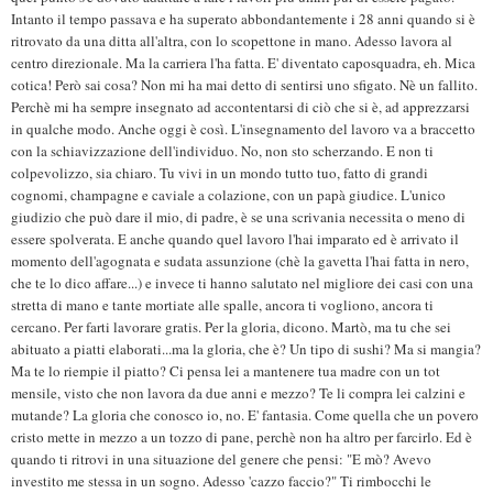
Intanto il tempo passava e ha superato abbondantemente i 28 anni quando si è
ritrovato da una ditta all'altra, con lo scopettone in mano. Adesso lavora al
centro direzionale. Ma la carriera l'ha fatta. E' diventato caposquadra, eh. Mica
cotica! Però sai cosa? Non mi ha mai detto di sentirsi uno sfigato. Nè un fallito.
Perchè mi ha sempre insegnato ad accontentarsi di ciò che si è, ad apprezzarsi
in qualche modo. Anche oggi è così. L'insegnamento del lavoro va a braccetto
con la schiavizzazione dell'individuo. No, non sto scherzando. E non ti
colpevolizzo, sia chiaro. Tu vivi in un mondo tutto tuo, fatto di grandi
cognomi, champagne e caviale a colazione, con un papà giudice. L'unico
giudizio che può dare il mio, di padre, è se una scrivania necessita o meno di
essere spolverata. E anche quando quel lavoro l'hai imparato ed è arrivato il
momento dell'agognata e sudata assunzione (chè la gavetta l'hai fatta in nero,
che te lo dico affare...) e invece ti hanno salutato nel migliore dei casi con una
stretta di mano e tante mortiate alle spalle, ancora ti vogliono, ancora ti
cercano. Per farti lavorare gratis. Per la gloria, dicono. Martò, ma tu che sei
abituato a piatti elaborati...ma la gloria, che è? Un tipo di sushi? Ma si mangia?
Ma te lo riempie il piatto? Ci pensa lei a mantenere tua madre con un tot
mensile, visto che non lavora da due anni e mezzo? Te li compra lei calzini e
mutande? La gloria che conosco io, no. E' fantasia. Come quella che un povero
cristo mette in mezzo a un tozzo di pane, perchè non ha altro per farcirlo. Ed è
quando ti ritrovi in una situazione del genere che pensi: "E mò? Avevo
investito me stessa in un sogno. Adesso 'cazzo faccio?" Ti rimbocchi le