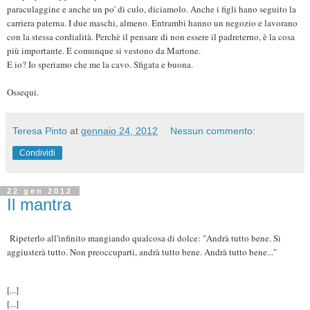
paraculaggine e anche un po' di culo, diciamolo. Anche i figli hano seguito la
carriera paterna. I due maschi, almeno. Entrambi hanno un negozio e lavorano
con la stessa cordialità. Perchè il pensare di non essere il padreterno, è la cosa
più importante. E comunque si vestono da Martone.
E io? Io speriamo che me la cavo. Sfigata e buona.
Ossequi.
Teresa Pinto
at
gennaio 24, 2012
Nessun commento:
Condividi
22 gen 2012
Il mantra
Ripeterlo all'infinito mangiando qualcosa di dolce: "Andrà tutto bene. Si
aggiusterà tutto. Non preoccuparti, andrà tutto bene. Andrà tutto bene..."
[...]
[...]