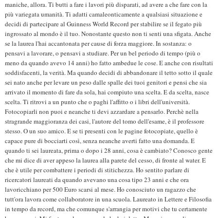
maniche, allora. Ti butti a fare i lavori più disparati, ad avere a che fare con la
più variegata umanità. Ti adatti camaleonticamente a qualsiasi situazione e
decidi di partecipare al Guinness World Record per stabilire se il fegato più
ingrossato al mondo è il tuo. Nonostante questo non ti senti una sfigata. Anche
se la laurea l'hai accantonata per cause di forza maggiore. In sostanza: o
pensavi a lavorare, o pensavi a studiare. Per un bel periodo di tempo (più o
meno da quando avevo 14 anni) ho fatto ambedue le cose. E anche con risultati
soddisfacenti, la verità. Ma quando decidi di abbandonare il tetto sotto il quale
sei nato anche per levare un peso dalle spalle dei tuoi genitori e pensi che sia
arrivato il momento di fare da sola, hai compiuto una scelta. E da scelta, nasce
scelta. Ti ritrovi a un punto che o paghi l'affitto o i libri dell'università.
Fotocopiarli non puoi e neanche ti devi azzardare a pensarlo. Perchè nella
stragrande maggioranza dei casi, l'autore del tomo dell'esame, è il professore
stesso. O un suo amico. E se ti presenti con le pagine fotocopiate, quello è
capace pure di bocciarti così, senza neanche averti fatto una domanda. E
quando ti sei laureata, prima o dopo i 28 anni, cosa è cambiato? Conosco gente
che mi dice di aver appeso la laurea alla parete del cesso, di fronte al water. E
che è utile per combattere i periodi di stitichezza. Ho sentito parlare di
ricercatori laureati da quando avevano una cosa tipo 23 anni e che ora
lavoricchiano per 500 Euro scarsi al mese. Ho conosciuto un ragazzo che
tutt'ora lavora come collaboratore in una scuola. Laureato in Lettere e Filosofia
in tempo da record, ma che comunque s'arrangia per motivi che tu certamente