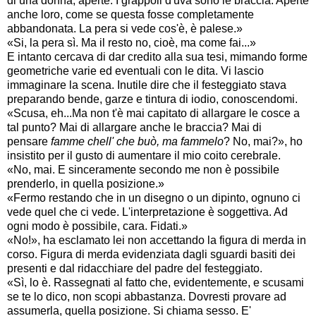
di una donna, aperte. I grappoli d'uva sono le braccia. Aperte
anche loro, come se questa fosse completamente
abbandonata. La pera si vede cos'è, è palese.»
«Si, la pera sì. Ma il resto no, cioè, ma come fai...»
E intanto cercava di dar credito alla sua tesi, mimando forme
geometriche varie ed eventuali con le dita. Vi lascio
immaginare la scena. Inutile dire che il festeggiato stava
preparando bende, garze e tintura di iodio, conoscendomi.
«Scusa, eh...Ma non t'è mai capitato di allargare le cosce a
tal punto? Mai di allargare anche le braccia? Mai di
pensare
famme chell' che buò, ma fammelo
? No, mai?», ho
insistito per il gusto di aumentare il mio coito cerebrale.
«No, mai. E sinceramente secondo me non è possibile
prenderlo, in quella posizione.»
«Fermo restando che in un disegno o un dipinto, ognuno ci
vede quel che ci vede. L'interpretazione è soggettiva. Ad
ogni modo è possibile, cara. Fidati.»
«No!», ha esclamato lei non accettando la figura di merda in
corso. Figura di merda evidenziata dagli sguardi basiti dei
presenti e dal ridacchiare del padre del festeggiato.
«Sì, lo è. Rassegnati al fatto che, evidentemente, e scusami
se te lo dico, non scopi abbastanza. Dovresti provare ad
assumerla, quella posizione. Si chiama sesso. E'