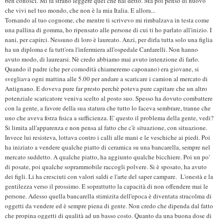
ben conosci. Mi fa strano leggere quel che hai detto. Ma poi penso di nuovo
che vivi nel tuo mondo, che non è la mia Italia. E allora...
Tornando al tuo cognome, che mentre ti scrivevo mi rimbalzava in testa come
una pallina di gomma, ho ripensato alle persone di cui ti ho parlato all'inizio. I
nani, per capirci. Nessuno di loro è laureato. Anzi, per dirla tutta solo una figlia
ha un diploma e fa tutt'ora l'infermiera all'ospedale Cardarelli. Non hanno
avuto modo, di laurearsi. Nè credo abbiamo mai avuto intenzione di farlo.
Quando il padre (che per comodità chiameremo caponano) era giovane, si
svegliava ogni mattina alle 5.00 per andare a scaricare i camion al mercato di
Antignano. E doveva pure far presto perchè poteva pure capitare che un altro
potenziale scaricatore veniva scelto al posto suo. Spesso ha dovuto combattere
con la gente, a favore della sua statura che tutto lo faceva sembrare, tranne che
uno che aveva forza fisica a sufficienza. E' questo il problema della gente, vedi?
Si limita all'apparenza e non pensa al fatto che c'è situazione, con situazione.
Invece lui resisteva, lottava contro i calli alle mani e le veschiche ai piedi. Poi
ha iniziato a vendere qualche piatto di ceramica su una bancarella, sempre nel
mercato suddetto. A qualche piatto, ha aggiunto qualche bicchiere. Poi un po'
di posate, poi qualche soprammobile raccogli polvere. Si è sposato, ha avuto
dei figli. Li ha cresciuti con valori saldi e l'arte del saper campare. L'onestà e la
gentilezza verso il prossimo. E soprattutto la capacità di non offendere mai le
persone. Adesso quella bancarella stimizita dell'epoca è diventata stracolma di
oggetti da vendere ed è sempre piena di gente. Non credo che dipenda dal fatto
che propina oggetti di qualità ad un basso costo. Quanto da una buona dose di