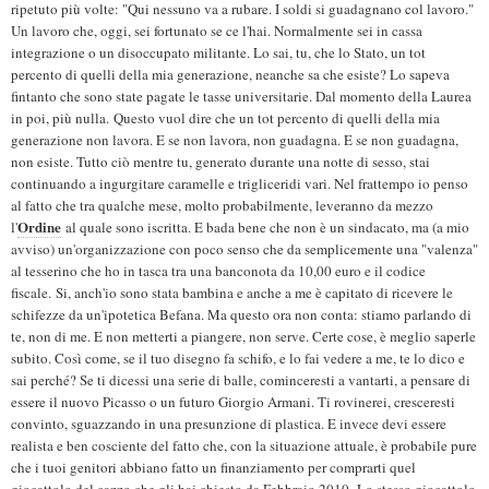
ripetuto più volte: "Qui nessuno va a rubare. I soldi si guadagnano col lavoro."
Un lavoro che, oggi, sei fortunato se ce l'hai. Normalmente sei in cassa
integrazione o un disoccupato militante. Lo sai, tu, che lo Stato, un tot
percento di quelli della mia generazione, neanche sa che esiste? Lo sapeva
fintanto che sono state pagate le tasse universitarie. Dal momento della Laurea
in poi, più nulla.
Questo vuol dire che un tot percento di quelli della mia
generazione non lavora. E se non lavora, non guadagna. E se non guadagna,
non esiste. Tutto ciò mentre tu, generato durante una notte di sesso, stai
continuando a ingurgitare caramelle e trigliceridi vari. Nel frattempo io penso
al fatto che tra qualche mese, molto probabilmente, leveranno da mezzo
Ordine
l'
al quale sono iscritta. E bada bene che non è un sindacato, ma (a mio
avviso) un'organizzazione con poco senso che da semplicemente una "valenza"
al tesserino che ho in tasca tra una banconota da 10,00 euro e il codice
fiscale.
Si, anch'io sono stata bambina e anche a me è capitato di ricevere le
schifezze da un'ipotetica Befana. Ma questo ora non conta: stiamo parlando di
te, non di me. E non metterti a piangere, non serve. Certe cose, è meglio saperle
subito. Così come, se il tuo disegno fa schifo, e lo fai vedere a me, te lo dico e
sai perché? Se ti dicessi una serie di balle, cominceresti a vantarti, a pensare di
essere il nuovo Picasso o un futuro Giorgio Armani. Ti rovinerei, cresceresti
convinto, sguazzando in una presunzione di plastica. E invece devi essere
realista e ben cosciente del fatto che, con la situazione attuale, è probabile pure
che i tuoi genitori abbiano fatto un finanziamento per comprarti quel
giocattolo del cazzo che gli hai chiesto da Febbraio 2010.
Lo stesso giocattolo