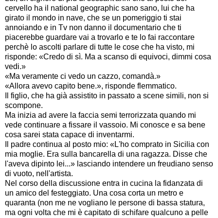
cervello ha il national geographic sano sano, lui che ha
girato il mondo in nave, che se un pomeriggio ti stai
annoiando e in Tv non danno il documentario che ti
piacerebbe guardare vai a trovarlo e te lo fai raccontare
perchè lo ascolti parlare di tutte le cose che ha visto, mi
risponde: «Credo di sì. Ma a scanso di equivoci, dimmi cosa
vedi.»
«Ma veramente ci vedo un cazzo, comandà.»
«Allora avevo capito bene.», risponde flemmatico.
Il figlio, che ha già assistito in passato a scene simili, non si
scompone.
Ma inizia ad avere la faccia semi terrorizzata quando mi
vede continuare a fissare il vassoio. Mi conosce e sa bene
cosa sarei stata capace di inventarmi.
Il padre continua al posto mio: «L'ho comprato in Sicilia con
mia moglie. Era sulla bancarella di una ragazza. Disse che
l'aveva dipinto lei...» lasciando intendere un freudiano senso
di vuoto, nell'artista.
Nel corso della discussione entra in cucina la fidanzata di
un amico del festeggiato. Una cosa corta un metro e
quaranta (non me ne vogliano le persone di bassa statura,
ma ogni volta che mi è capitato di schifare qualcuno a pelle