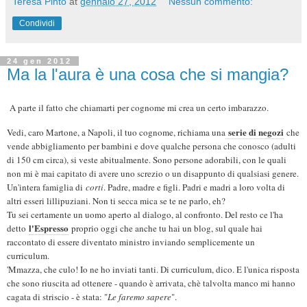
Teresa Pinto
at
gennaio 27, 2012
Nessun commento:
Condividi
24 gen 2012
Ma la l'aura è una cosa che si mangia?
A parte il fatto che chiamarti per cognome mi crea un certo imbarazzo.
serie di negozi
Vedi, caro Martone, a Napoli, il tuo cognome, richiama una
che
vende abbigliamento per bambini e dove qualche persona che conosco (adulti
di 150 cm circa), si veste abitualmente. Sono persone adorabili, con le quali
non mi è mai capitato di avere uno screzio o un disappunto di qualsiasi genere.
Un'intera famiglia di
corti
. Padre, madre e figli. Padri e madri a loro volta di
altri esseri lillipuziani. Non ti secca mica se te ne parlo, eh?
Tu sei certamente un uomo aperto al dialogo, al confronto. Del resto ce l'ha
l'Espresso
detto
proprio oggi che anche tu hai un blog, sul quale hai
raccontato di essere diventato ministro inviando semplicemente un
curriculum.
'Mmazza, che culo! Io ne ho inviati tanti. Di curriculum, dico. E l'unica risposta
che sono riuscita ad ottenere - quando è arrivata, chè talvolta manco mi hanno
cagata di striscio - è stata: "
Le faremo sapere
".