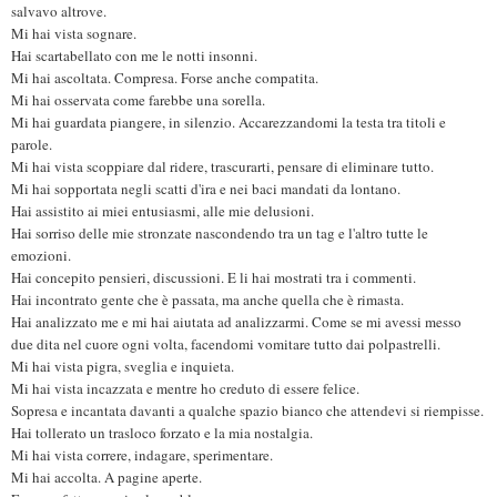
salvavo altrove.
Mi hai vista sognare.
Hai scartabellato con me le notti insonni.
Mi hai ascoltata. Compresa. Forse anche compatita.
Mi hai osservata come farebbe una sorella.
Mi hai guardata piangere, in silenzio. Accarezzandomi la testa tra titoli e
parole.
Mi hai vista scoppiare dal ridere, trascurarti, pensare di eliminare tutto.
Mi hai sopportata negli scatti d'ira e nei baci mandati da lontano.
Hai assistito ai miei entusiasmi, alle mie delusioni.
Hai sorriso delle mie stronzate nascondendo tra un tag e l'altro tutte le
emozioni.
Hai concepito pensieri, discussioni. E li hai mostrati tra i commenti.
Hai incontrato gente che è passata, ma anche quella che è rimasta.
Hai analizzato me e mi hai aiutata ad analizzarmi. Come se mi avessi messo
due dita nel cuore ogni volta, facendomi vomitare tutto dai polpastrelli.
Mi hai vista pigra, sveglia e inquieta.
Mi hai vista incazzata e mentre ho creduto di essere felice.
Sopresa e incantata davanti a qualche spazio bianco che attendevi si riempisse.
Hai tollerato un trasloco forzato e la mia nostalgia.
Mi hai vista correre, indagare, sperimentare.
Mi hai accolta. A pagine aperte.