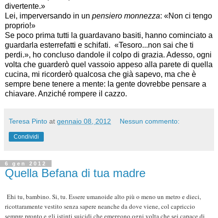
divertente.»
Lei, imperversando in un
pensiero monnezza
: «Non ci tengo
proprio!»
Se poco prima tutti la guardavano basiti, hanno cominciato a
guardarla esterrefatti e schifati. «Tesoro...non sai che ti
perdi.», ho concluso dandole il colpo di grazia. Adesso, ogni
volta che guarderò quel vassoio appeso alla parete di quella
cucina, mi ricorderò qualcosa che già sapevo, ma che è
sempre bene tenere a mente: la gente dovrebbe pensare a
chiavare. Anziché rompere il cazzo.
Teresa Pinto
at
gennaio 08, 2012
Nessun commento:
Condividi
6 gen 2012
Quella Befana di tua madre
Ehi tu, bambino. Si, tu. Essere umanoide alto più o meno un metro e dieci,
ricottaramente vestito senza sapere neanche da dove viene, col capriccio
sempre pronto e gli istinti suicidi che emergono ogni volta che sei capace di