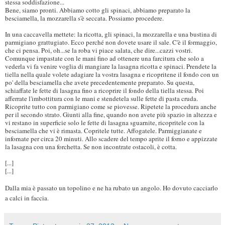
stessa soddisfazione...
Bene, siamo pronti. Abbiamo cotto gli spinaci, abbiamo preparato la
besciamella, la mozzarella s'è seccata. Possiamo procedere.
In una caccavella mettete: la ricotta, gli spinaci, la mozzarella e una bustina di
parmigiano grattugiato. Ecco perché non dovete usare il sale. C'è il formaggio,
che ci pensa. Poi, oh...se la roba vi piace salata, che dire...cazzi vostri.
Comunque impastate con le mani fino ad ottenere una farcitura che solo a
vederla vi fa venire voglia di mangiare la lasagna ricotta e spinaci. Prendete la
tiella nella quale volete adagiare la vostra lasagna e ricopritene il fondo con un
po' della besciamella che avete precedentemente preparato. Su questa,
schiaffate le fette di lasagna fino a ricoprire il fondo della tiella stessa. Poi
afferrate l'imbottitura con le mani e stendetela sulle fette di pasta cruda.
Ricoprite tutto con parmigiano come se piovesse. Ripetete la procedura anche
per il secondo strato. Giunti alla fine, quando non avete più spazio in altezza e
vi restano in superficie solo le fette di lasagna sguarnite, ricopritele con la
besciamella che vi è rimasta. Copritele tutte. Affogatele. Parmiggianate e
infornate per circa 20 minuti. Allo scadere del tempo aprite il forno e appizzate
la lasagna con una forchetta. Se non incontrate ostacoli, è cotta.
[...]
[...]
Dalla mia è passato un topolino e ne ha rubato un angolo. Ho dovuto cacciarlo
a calci in faccia.