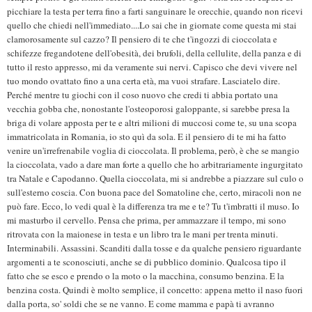
picchiare la testa per terra fino a farti sanguinare le orecchie, quando non ricevi
quello che chiedi nell'immediato....Lo sai che in giornate come questa mi stai
clamorosamente sul cazzo? Il pensiero di te che t'ingozzi di cioccolata e
schifezze fregandotene dell'obesità, dei brufoli, della cellulite, della panza e di
tutto il resto appresso, mi da veramente sui nervi. Capisco che devi vivere nel
tuo mondo ovattato fino a una certa età, ma vuoi strafare. Lasciatelo dire.
Perché mentre tu giochi con il coso nuovo che credi ti abbia portato una
vecchia gobba che, nonostante l'osteoporosi galoppante, si sarebbe presa la
briga di volare apposta per te e altri milioni di muccosi come te, su una scopa
immatricolata in Romania, io sto quì da sola. E il pensiero di te mi ha fatto
venire un'irrefrenabile voglia di cioccolata. Il problema, però, è che se mangio
la cioccolata, vado a dare man forte a quello che ho arbitrariamente ingurgitato
tra Natale e Capodanno. Quella cioccolata, mi si andrebbe a piazzare sul culo o
sull'esterno coscia. Con buona pace del Somatoline che, certo, miracoli non ne
può fare. Ecco, lo vedi qual è la differenza tra me e te? Tu t'imbratti il muso. Io
mi masturbo il cervello. Pensa che prima, per ammazzare il tempo, mi sono
ritrovata con la maionese in testa e un libro tra le mani per trenta minuti.
Interminabili. Assassini. Scanditi dalla tosse e da qualche pensiero riguardante
argomenti a te sconosciuti, anche se di pubblico dominio. Qualcosa tipo il
fatto che se esco e prendo o la moto o la macchina, consumo benzina. E la
benzina costa. Quindi è molto semplice, il concetto: appena metto il naso fuori
dalla porta, so' soldi che se ne vanno. E come mamma e papà ti avranno