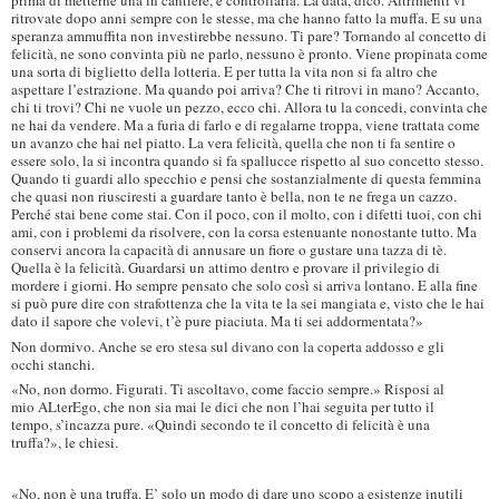
prima di metterne una in cantiere, è controllarla. La data, dico. Altrimenti vi
ritrovate dopo anni sempre con le stesse, ma che hanno fatto la muffa. E su una
speranza ammuffita non investirebbe nessuno. Ti pare? Tornando al concetto di
felicità, ne sono convinta più ne parlo, nessuno è pronto. Viene propinata come
una sorta di biglietto della lotteria. E per tutta la vita non si fa altro che
aspettare l’estrazione. Ma quando poi arriva? Che ti ritrovi in mano? Accanto,
chi ti trovi? Chi ne vuole un pezzo, ecco chi. Allora tu la concedi, convinta che
ne hai da vendere. Ma a furia di farlo e di regalarne troppa, viene trattata come
un avanzo che hai nel piatto. La vera felicità, quella che non ti fa sentire o
essere solo, la si incontra quando si fa spallucce rispetto al suo concetto stesso.
Quando ti guardi allo specchio e pensi che sostanzialmente di questa femmina
che quasi non riusciresti a guardare tanto è bella, non te ne frega un cazzo.
Perché stai bene come stai. Con il poco, con il molto, con i difetti tuoi, con chi
ami, con i problemi da risolvere, con la corsa estenuante nonostante tutto. Ma
conservi ancora la capacità di annusare un fiore o gustare una tazza di tè.
Quella è la felicità. Guardarsi un attimo dentro e provare il privilegio di
mordere i giorni. Ho sempre pensato che solo così si arriva lontano. E alla fine
si può pure dire con strafottenza che la vita te la sei mangiata e, visto che le hai
dato il sapore che volevi, t’è pure piaciuta. Ma ti sei addormentata?»
Non dormivo. Anche se ero stesa sul divano con la coperta addosso e gli
occhi stanchi.
«No, non dormo. Figurati. Ti ascoltavo, come faccio sempre.» Risposi al
mio ALterEgo, che non sia mai le dici che non l’hai seguita per tutto il
tempo, s’incazza pure. «Quindi secondo te il concetto di felicità è una
truffa?», le chiesi.
«No, non è una truffa. E’ solo un modo di dare uno scopo a esistenze inutili