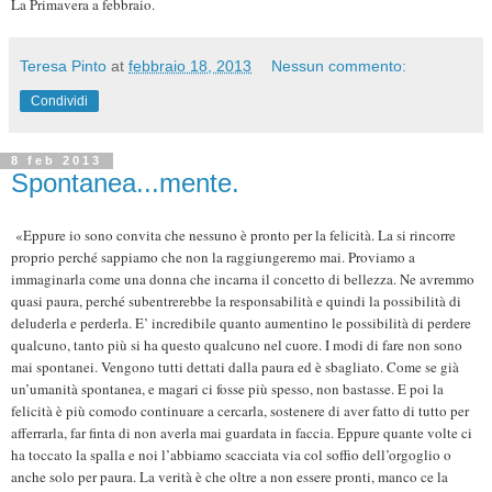
La Primavera a febbraio.
Teresa Pinto
at
febbraio 18, 2013
Nessun commento:
Condividi
8 feb 2013
Spontanea...mente.
«Eppure io sono convita che nessuno è pronto per la felicità. La si rincorre
proprio perché sappiamo che non la raggiungeremo mai. Proviamo a
immaginarla come una donna che incarna il concetto di bellezza. Ne avremmo
quasi paura, perché subentrerebbe la responsabilità e quindi la possibilità di
deluderla e perderla. E’ incredibile quanto aumentino le possibilità di perdere
qualcuno, tanto più si ha questo qualcuno nel cuore. I modi di fare non sono
mai spontanei. Vengono tutti dettati dalla paura ed è sbagliato. Come se già
un’umanità spontanea, e magari ci fosse più spesso, non bastasse. E poi la
felicità è più comodo continuare a cercarla, sostenere di aver fatto di tutto per
afferrarla, far finta di non averla mai guardata in faccia. Eppure quante volte ci
ha toccato la spalla e noi l’abbiamo scacciata via col soffio dell’orgoglio o
anche solo per paura. La verità è che oltre a non essere pronti, manco ce la