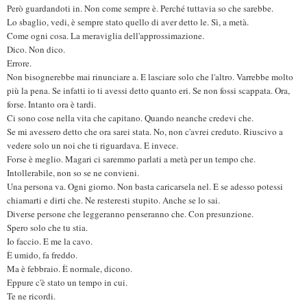
Però guardandoti in. Non come sempre è. Perché tuttavia so che sarebbe.
Lo sbaglio, vedi, è sempre stato quello di aver detto le. Sì, a metà.
Come ogni cosa. La meraviglia dell'approssimazione.
Dico. Non dico.
Errore.
Non bisognerebbe mai rinunciare a. E lasciare solo che l'altro. Varrebbe molto
più la pena. Se infatti io ti avessi detto quanto eri. Se non fossi scappata. Ora,
forse. Intanto ora è tardi.
Ci sono cose nella vita che capitano. Quando neanche credevi che.
Se mi avessero detto che ora sarei stata. No, non c'avrei creduto. Riuscivo a
vedere solo un noi che ti riguardava. E invece.
Forse è meglio. Magari ci saremmo parlati a metà per un tempo che.
Intollerabile, non so se ne convieni.
Una persona va. Ogni giorno. Non basta caricarsela nel. E se adesso potessi
chiamarti e dirti che. Ne resteresti stupito. Anche se lo sai.
Diverse persone che leggeranno penseranno che. Con presunzione.
Spero solo che tu stia.
Io faccio. E me la cavo.
È umido, fa freddo.
Ma è febbraio. È normale, dicono.
Eppure c'è stato un tempo in cui.
Te ne ricordi.