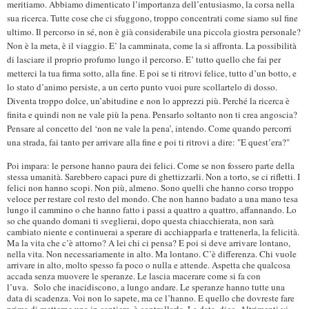
meritiamo. Abbiamo dimenticato l’importanza dell’entusiasmo, la corsa nella
sua ricerca. Tutte cose che ci sfuggono, troppo concentrati come siamo sul fine
ultimo. Il percorso in sé, non è già considerabile una piccola giostra personale?
Non è la meta, è il viaggio. E’ la camminata, come la si affronta. La possibilità
di lasciare il proprio profumo lungo il percorso. E’ tutto quello che fai per
metterci la tua firma sotto, alla fine. E poi se ti ritrovi felice, tutto d’un botto, e
lo stato d’animo persiste, a un certo punto vuoi pure scollartelo di dosso.
Diventa troppo dolce, un’abitudine e non lo apprezzi più. Perché la ricerca è
finita e quindi non ne vale più la pena. Pensarlo soltanto non ti crea angoscia?
Pensare al concetto del ‘non ne vale la pena’, intendo. Come quando percorri
una strada, fai tanto per arrivare alla fine e poi ti ritrovi a dire: "E quest’era?"
Poi impara: le persone hanno paura dei felici. Come se non fossero parte della
stessa umanità. Sarebbero capaci pure di ghettizzarli. Non a torto, se ci rifletti. I
felici non hanno scopi. Non più, almeno. Sono quelli che hanno corso troppo
veloce per restare col resto del mondo. Che non hanno badato a una mano tesa
lungo il cammino o che hanno fatto i passi a quattro a quattro, affannando. Lo
so che quando domani ti sveglierai, dopo questa chiacchierata, non sarà
cambiato niente e continuerai a sperare di acchiapparla e trattenerla, la felicità.
Ma la vita che c’è attorno? A lei chi ci pensa? E poi si deve arrivare lontano,
nella vita. Non necessariamente in alto. Ma lontano. C’è differenza. Chi vuole
arrivare in alto, molto spesso fa poco o nulla e attende. Aspetta che qualcosa
accada senza muovere le speranze. Le lascia macerare come si fa con
l’uva. Solo che inacidiscono, a lungo andare. Le speranze hanno tutte una
data di scadenza. Voi non lo sapete, ma ce l’hanno. E quello che dovreste fare