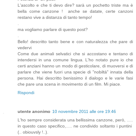
L'ascolto e che ti devo dire? sarà un pochetto triste ma è
bella come canzone ! anche se datate, certe canzoni
restano vive a distanza di tanto tempo!
.
ma vogliamo parlare di questo post?
.
Bello! descritto tanto bene e con naturalezza che pare di
vedervi
Come due animali selvatici che si accostano e tentano di
intendersi in una comune lingua. L'ho notato pure io che
certi anziani hanno un modo di gesticolare, di muoversi e di
parlare che viene fuori una specie di "nobiltà" innata della
persona. Hai descritto benissimo il dialogo e le varie fasi
che pare una scena in movimento di un film. Mi piace.
Rispondi
utente anonimo
10 novembre 2011 alle ore 19:46
L'ho sempre considerata una bellissima canzone, però, .....
in questo caso specifico,..... ne condivido soltanto i puntini
(.. obiouvsly !..).