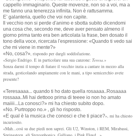
cappello immaginario. Queste movenze, non so a voi, ma a
me fanno una tenerezza infinita. Non è
rattusamma.
E' galanteria, quello che voi non capite.
Il vecchio non si perde d'animo e sbotta subito dicendomi
una cosa che, secondo me, deve aver pensato almeno il
giorno prima tanto era ben articolata la frase, ben dosato il
tono della voce, ricercata l'espressione: «Quando ti vedo sai
che mi viene in mente?»
, rispondo per dargli soddisfazione.
«No, cosa?»
«Sergio Endrigo. E in particolare una sua canzone:
Teresa.
»
Senza darmi il tempo di fiatare il vecchio inzia a cantare in mezzo alla
strada, gesticolando ampiamente con le mani, a tipo semicerchio avete
presente?
«Teresaaaa... quando ti ho dato quella rosaaaa..Rosaaaa
rossaaa..Mi hai dettooo prima di teeee io non ho amato
maiiii...La conosci?» mi ha chiesto subito dopo.
«No. Purtroppo no.» , gli ho risposto.
»
, mi ha chiesto
«E qual è la musica che conosci e che ti piace?
incuriosito.
«Mah...così su due piedi non saprei. Gli U2, Winston, i REM, Mirabassi,
Springsteen, gli Stereophonics, Galliano, i Pink Floyd...»