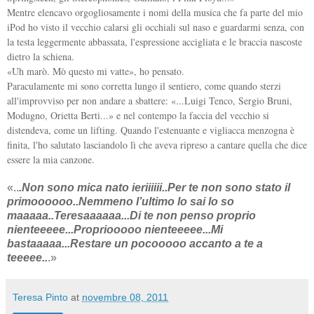
Mentre elencavo orgogliosamente i nomi della musica che fa parte del mio
iPod ho visto il vecchio calarsi gli occhiali sul naso e guardarmi senza, con
la testa leggermente abbassata, l'espressione accigliata e le braccia nascoste
dietro la schiena.
«Uh marò. Mò questo mi vatte», ho pensato.
Paraculamente mi sono corretta lungo il sentiero, come quando sterzi
all'improvviso per non andare a sbattere: «...Luigi Tenco, Sergio Bruni,
Modugno, Orietta Berti...» e nel contempo la faccia del vecchio si
distendeva, come un lifting. Quando l'estenuante e vigliacca menzogna è
finita, l'ho salutato lasciandolo lì che aveva ripreso a cantare quella che dice
essere la mia canzone.
«..
.Non sono mica nato ieriiiiii..Per te non sono stato il
primoooooo..Nemmeno l’ultimo lo sai lo so
maaaaa..Teresaaaaaa...Di te non penso proprio
nienteeeee...Propriooooo nienteeeee...Mi
bastaaaaa...Restare un pocooooo accanto a te a
teeeee..
.»
Teresa Pinto
at
novembre 08, 2011