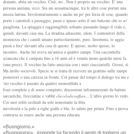
distante, abita un vecchio. Cioè, no...Non è proprio un vecchio. E' una
persona anziana, ecco. Sta sui sessantacinque, tra le altre cose portati una
mezza latrina. Involontariamente e anche un po' per forza di cose, quando
porto i canottoli a passeggio, passo e spasso sotto il suo balcone chè io so'
guagliona. La spiaggia è raggiungibile soltanto passando lungo il viale e,
quindi, davanti casa sua. La stradina adiacente, idem. I contenitori della
monnezza che i canidi amano particolarmente, pure. Insomma, io aggia
passà a forz' davanti alla casa di questo. E spesso, molto spesso, lo
incontro. Anche lui aveva un'amica a quattro zampe. Una cacciuttella
sciancata che è campata fino a 16 anni ed è venuta meno qualche mese fa
(una prece). Il vecchio ha fatto amicizia con i miei ciucciarielli. Grossi, sì.
Ma molto socievoli. Specie se si tratta di ricevere un grattino sulle zampe
posteriori o una carezza in fronte. Col passar del tempo il dialogo tra me e
'sto vecchio è passato da quattro monosillabi a
frasi complete e di senso compiuto; discussioni inframmezzate da battute
sarcastiche, frecciatine e vabbè
chevelodicoaffare...
L'altro giorno lo vedo.
Coi suoi soliti occhiali da sole nonostante la fitta
nuvolosità e la polo a righe gialle e blu. Io saluto per prima. Fino a prova
contraria so essere anche una persona educata.
«Buongiorno.»
«Buongiorno» , risponde lui facendo il gesto di togliersi un