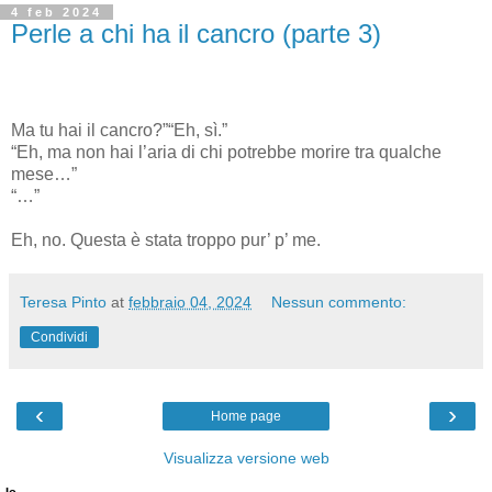
4 feb 2024
Perle a chi ha il cancro (parte 3)
Ma tu hai il cancro?”“Eh, sì.”
“Eh, ma non hai l’aria di chi potrebbe morire tra qualche
mese…”
“…”
Eh, no. Questa è stata troppo pur’ p’ me.
Teresa Pinto
at
febbraio 04, 2024
Nessun commento:
Condividi
‹
›
Home page
Visualizza versione web
Io