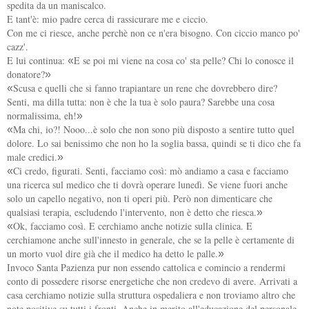
spedita da un maniscalco.
E tant'è: mio padre cerca di rassicurare me e ciccio.
Con me ci riesce, anche perchè non ce n'era bisogno. Con ciccio manco po'
cazz'.
E lui continua:
E se poi mi viene na cosa co' sta pelle? Chi lo conosce il
«
donatore?
»
Scusa e quelli che si fanno trapiantare un rene che dovrebbero dire?
«
Senti, ma dilla tutta: non è che la tua è solo paura? Sarebbe una cosa
normalissima, eh!
»
Ma chi, io?! Nooo...è solo che non sono più disposto a sentire tutto quel
«
dolore. Lo sai benissimo che non ho la soglia bassa, quindi se ti dico che fa
male credici.
»
Ci credo, figurati. Senti, facciamo così: mò andiamo a casa e facciamo
«
una ricerca sul medico che ti dovrà operare lunedì. Se viene fuori anche
solo un capello negativo, non ti operi più. Però non dimenticare che
qualsiasi terapia, escludendo l'intervento, non è detto che riesca.
»
Ok, facciamo così. E cerchiamo anche notizie sulla clinica. E
«
cerchiamone anche sull'innesto in generale, che se la pelle è certamente di
un morto vuol dire già che il medico ha detto le palle.
»
Invoco Santa Pazienza pur non essendo cattolica e comincio a rendermi
conto di possedere risorse energetiche che non credevo di avere. Arrivati a
casa cerchiamo notizie sulla struttura ospedaliera e non troviamo altro che
note positive su tutti i fronti. Anche in merito all'educazione del personale