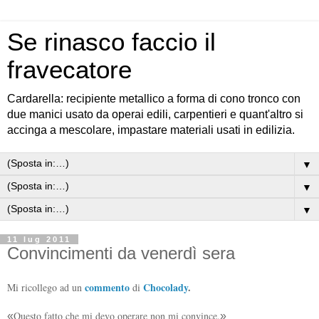
Se rinasco faccio il
fravecatore
Cardarella: recipiente metallico a forma di cono tronco con
due manici usato da operai edili, carpentieri e quant'altro si
accinga a mescolare, impastare materiali usati in edilizia.
▼
▼
▼
11 lug 2011
Convincimenti da venerdì sera
commento
Chocolady
.
Mi ricollego ad un
di
Questo fatto che mi devo operare non mi convince.
«
»