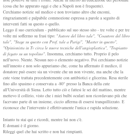
(cosa che ho appurato oggi e che a Napoli non è frequente).
Cerchiamo notizie sul medico e non troviamo altro che encomi,
ringraziamenti e palpabile commozione espressa a parole a seguito di
interventi fatti su questo o quello.
Leggo il suo curriculum - pubblicato sul suo stesso sito - tre volte e per tre
volte mi soffermo su frasi tipo: "
Autore del libro tale", "Coautore del libro
tale", "Stage su questo con Prof. tale a Parigi", "Master in questo",
"Opinionista in Tv circa le nuove tecniche dell'angioplastica", "Trapianto
di fegato su un topolino"
. Insomma, cerchiamo tutto. Proprio il pelo
nell'uovo. Niente. Nessun neo o elemento negativo. Poi cerchiamo notizie
sull'innesto e non solo appuriamo che, come ha affermato il medico, il
donatore può essere sia un vivente che un non vivente, ma anche che la
cute viene trattata precedentemente con antibiotici e glicerina. Resa sterile
fino allo spasimo e conservata a -80° presso la Banca della cute
all'Università di Siena. Letto tutto ciò e fattesi le sei del mattino, mentre
mettevo il collirio, visto che i miei bulbi oculari non ricordavano più che
facevano parte di un insieme, ciccio afferma di essersi tranquillizzato. E
riconosce che l'intervento è effettivamente l'unica e rapida soluzione.
Intanto tu stai qui e ricordi, mentre lui non c'è.
E domani è il giorno.
Rileggi quel che hai scritto e non hai rimpianti.