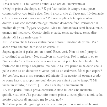
Ma sì scem? Ti fai venire i dubbi a 48 ore dall'intervento?
«
»
Meglio prima che dopo, no? E poi 'sto medico è sempre stato poco
«
comunicativo, con tutti e due. Non ti ricordi che gli facevamo 10 domande
e lui rispondeva si e no a mezza? Poi non applica la terapia contro il
dolore. Cosa che secondo me ogni medico dovrebbe fare. Perlomeno il
medico di prima (
leggasi scarparo, ndr.
) mi domandava semi faceva male,
quando mi medicava. Questo piglia e parte, senza avvisare, senza dire
niente. Mi fa un male cane.
»
Si, è vero che ti faceva sentire poco dolore il medico di prima. Ma è
«
anche vero che non ha risolto un cazzo.
»
Sapete quando si parla con un muro? Ecco, così. Non mi sentì proprio.
E continuò a parlare:
No, no...Non mi convince. Poi io mica lo so se
«
l'intervento è effettivamente necessario o se lui potrebbe far chiudere la
ferita con una terapia adeguata, ma non lo fa. Poi prima m'ha detto che la
pelle viene da un donatore vivente, poi da un cadavere. Ma si può capire?
So' confuso, non ci sto capendo più niente. E se questo mi opera a crudo,
io come faccio a sopportare quel dolore per chissà quanto tempo?! Mi
viene un infarto, è sicuro. [...] Ma a chi staje chiammann?
»
A mio padre. Fino a prova contraria è stato lui che c'ha mandato lì
«
quindi, visto che c'ha portato mio nonno prima di consigliarlo a noi, se ha
notato qualcosa di anomalo me lo dice, no?
»
Tentativo privo di ogni logica visto che mio padre non mi avrebbe mai